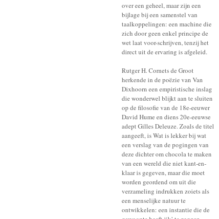
over een geheel, maar zijn een
bijlage bij een samenstel van
taalkoppelingen: een machine die
zich door geen enkel principe de
wet laat voor-schrijven, tenzij het
direct uit de ervaring is afgeleid.
Rutger H. Cornets de Groot
herkende in de poëzie van Van
Dixhoorn een empiristische inslag
die wonderwel blijkt aan te sluiten
op de filosofie van de 18e-eeuwer
David Hume en diens 20e-eeuwse
adept Gilles Deleuze. Zoals de titel
aangeeft, is Wat is lekker bij wat
een verslag van de pogingen van
deze dichter om chocola te maken
van een wereld die niet kant-en-
klaar is gegeven, maar die moet
worden geordend om uit die
verzameling indrukken zoiets als
een menselijke natuur te
ontwikkelen: een instantie die de
gewoonte heeft ‘ik’ te zeggen.