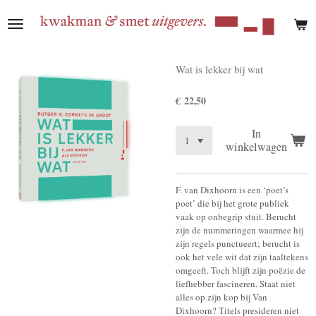
Ga
direct
naar
de
hoofdinhoud
Wat is lekker bij wat
€ 22,50
In
winkelwagen
F. van Dixhoorn is een ‘poet’s
poet’ die bij het grote publiek
vaak op onbegrip stuit. Berucht
zijn de nummeringen waarmee hij
zijn regels punctueert; berucht is
ook het vele wit dat zijn taaltekens
omgeeft. Toch blijft zijn poëzie de
liefhebber fascineren. Staat niet
alles op zijn kop bij Van
Dixhoorn? Titels presideren niet